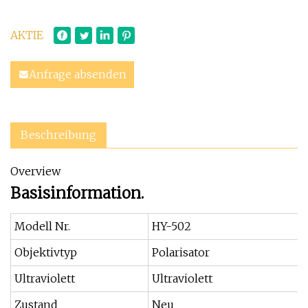
AKTIE
Anfrage absenden
Beschreibung
Overview
Basisinformation.
Modell Nr.
HY-502
Objektivtyp
Polarisator
Ultraviolett
Ultraviolett
Zustand
Neu