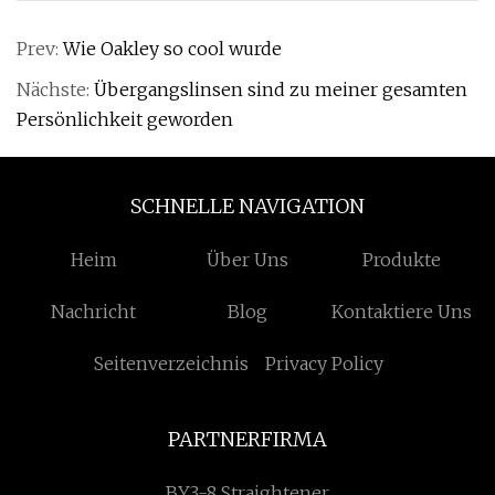
Prev:
Wie Oakley so cool wurde
Nächste:
Übergangslinsen sind zu meiner gesamten
Persönlichkeit geworden
SCHNELLE NAVIGATION
Heim
Über Uns
Produkte
Nachricht
Blog
Kontaktiere Uns
Seitenverzeichnis
Privacy Policy
PARTNERFIRMA
BY3-8 Straightener