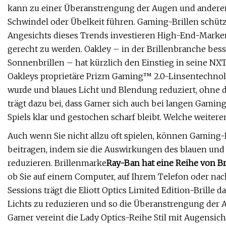
kann zu einer Überanstrengung der Augen und andere
Schwindel oder Übelkeit führen. Gaming-Brillen schüt
Angesichts dieses Trends investieren High-End-Marke
gerecht zu werden. Oakley – in der Brillenbranche be
Sonnenbrillen – hat kürzlich den Einstieg in seine NXT
Oakleys proprietäre Prizm Gaming™ 2.0-Linsentechnol
wurde und blaues Licht und Blendung reduziert, ohne da
trägt dazu bei, dass Gamer sich auch bei langen Gaming
Spiels klar und gestochen scharf bleibt. Welche weitere
Auch wenn Sie nicht allzu oft spielen, können Gaming
beitragen, indem sie die Auswirkungen des blauen und U
reduzieren. Brillenmarke
Ray-Ban hat eine Reihe von Br
ob Sie auf einem Computer, auf Ihrem Telefon oder nac
Sessions trägt die Eliott Optics Limited Edition-Brill
Lichts zu reduzieren und so die Überanstrengung der 
Gamer vereint die Lady Optics-Reihe Stil mit Augensi