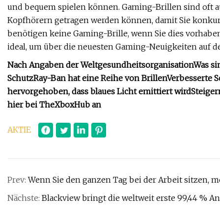
und bequem spielen können. Gaming-Brillen sind oft au
Kopfhörern getragen werden können, damit Sie konkur
benötigen keine Gaming-Brille, wenn Sie dies vorhabe
ideal, um über die neuesten Gaming-Neuigkeiten auf d
Nach Angaben der Weltgesundheitsorganisation
Was si
Schutz
Ray-Ban hat eine Reihe von Brillen
Verbesserte Sc
hervorgehoben, dass blaues Licht emittiert wird
Steiger
hier bei TheXboxHub an
AKTIE
Prev:
Wenn Sie den ganzen Tag bei der Arbeit sitzen, mö
Nächste:
Blackview bringt die weltweit erste 99,44 % An